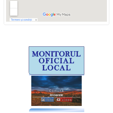
Comuna
Izvoarele
foto
video