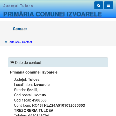
Judeţul Tulcea
PRIMĂRIA COMUNEI IZVOARELE
Contact
Harta site
/
Contact
Date de contact
Primaria comunei Izvoarele
Judeţul:
Tulcea
Localitatea:
Izvoarele
Strada:
Școlii, 1
Cod poştal:
827105
Cod fiscal:
4508568
Cont Iban:
RO43TREZ24A510103203030X
TREZORERIA TULCEA
Telefon:
0240548794