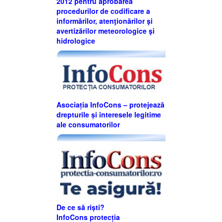
2012 pentru aprobarea
procedurilor de codificare a
informărilor, atenţionărilor şi
avertizărilor meteorologice şi
hidrologice
Asociația InfoCons – protejează
drepturile și interesele legitime
ale consumatorilor
De ce să riști?
InfoCons protecția