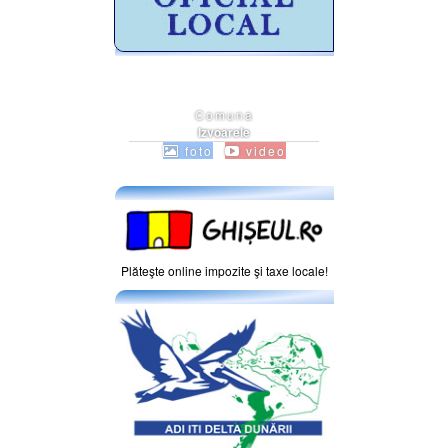
Comuna
Izvoarele
foto
video
Plăteşte online impozite şi taxe locale!