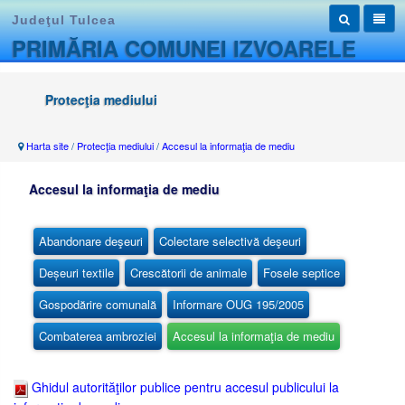
Judeţul Tulcea
PRIMĂRIA COMUNEI IZVOARELE
Protecţia mediului
Harta site
/
Protecţia mediului
/
Accesul la informaţia de mediu
Accesul la informaţia de mediu
Abandonare deşeuri
Colectare selectivă deşeuri
Deșeuri textile
Crescătorii de animale
Fosele septice
Gospodărire comunală
Informare OUG 195/2005
Combaterea ambroziei
Accesul la informaţia de mediu
Ghidul autorităţilor publice pentru accesul publicului la