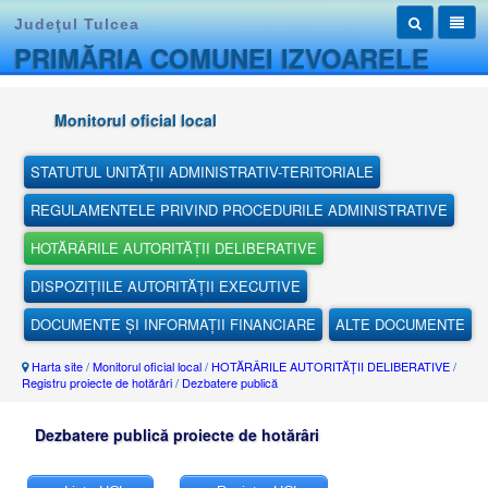
Judeţul Tulcea
PRIMĂRIA COMUNEI IZVOARELE
Monitorul oficial local
STATUTUL UNITĂȚII ADMINISTRATIV-TERITORIALE
REGULAMENTELE PRIVIND PROCEDURILE ADMINISTRATIVE
HOTĂRÂRILE AUTORITĂȚII DELIBERATIVE
DISPOZIȚIILE AUTORITĂȚII EXECUTIVE
DOCUMENTE ȘI INFORMAȚII FINANCIARE
ALTE DOCUMENTE
Harta site
/
Monitorul oficial local
/
HOTĂRÂRILE AUTORITĂȚII DELIBERATIVE
/
Registru proiecte de hotărâri
/
Dezbatere publică
Dezbatere publică proiecte de hotărâri