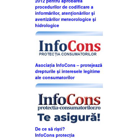
2012 pentru aprobarea
procedurilor de codificare a
informărilor, atenţionărilor şi
avertizărilor meteorologice şi
hidrologice
Asociația InfoCons – protejează
drepturile și interesele legitime
ale consumatorilor
De ce să riști?
InfoCons protecția