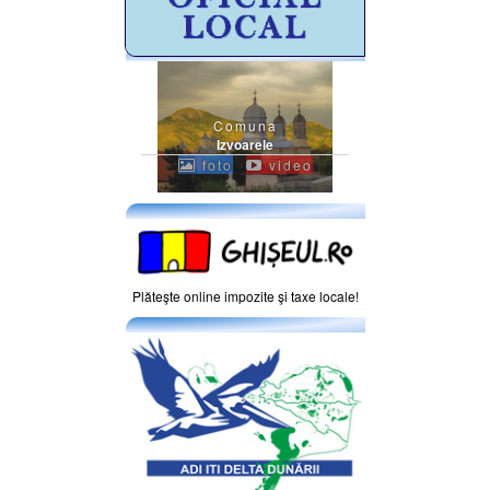
Comuna
Izvoarele
foto
video
Plăteşte online impozite şi taxe locale!