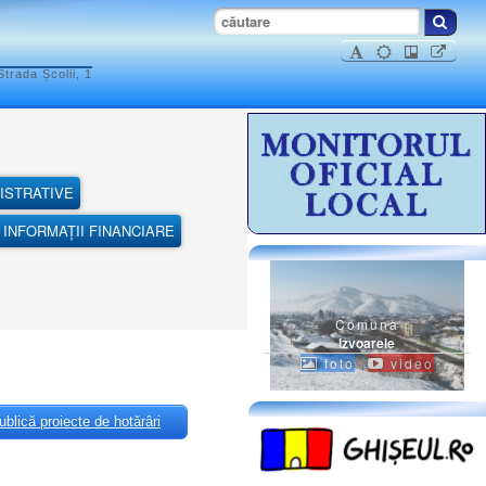
trada Școlii, 1
ISTRATIVE
INFORMAȚII FINANCIARE
Comuna
Izvoarele
foto
video
blică proiecte de hotărâri