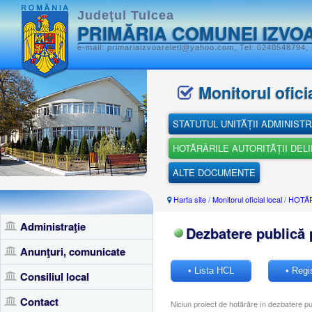
Judeţul Tulcea
PRIMĂRIA COMUNEI IZVO
e-mail: primariaizvoareletl@yahoo.com, Tel: 0240548794, 
Monitorul oficia
STATUTUL UNITĂȚII ADMINISTR
HOTĂRÂRILE AUTORITĂȚII DEL
ALTE DOCUMENTE
Harta site
/
Monitorul oficial local
/
HOTĂR
Administraţie
Dezbatere publică 
Anunţuri, comunicate
• Lista HCL
• Regi
Consiliul local
Contact
Niciun proiect de hotărâre în dezbatere pu