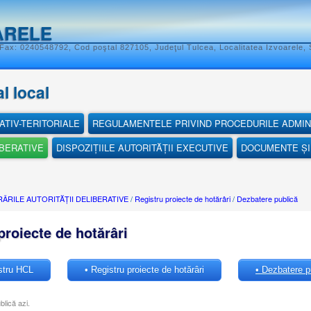
ARELE
Fax: 0240548792, Cod poştal 827105, Judeţul Tulcea, Localitatea Izvoarele, S
l local
ATIV-TERITORIALE
REGULAMENTELE PRIVIND PROCEDURILE ADMIN
IBERATIVE
DISPOZIȚIILE AUTORITĂȚII EXECUTIVE
DOCUMENTE ȘI 
ÂRILE AUTORITĂȚII DELIBERATIVE
/
Registru proiecte de hotărâri
/
Dezbatere publică
proiecte de hotărâri
stru HCL
• Registru proiecte de hotărâri
• Dezbatere pu
blică azi.