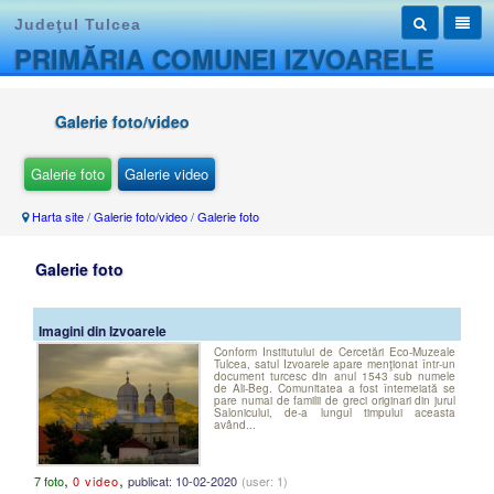
Judeţul Tulcea
PRIMĂRIA COMUNEI IZVOARELE
Galerie foto/video
Galerie foto
Galerie video
Harta site
/
Galerie foto/video
/
Galerie foto
Galerie foto
Imagini din Izvoarele
Conform Institutului de Cercetări Eco-Muzeale
Tulcea, satul Izvoarele apare menţionat într-un
document turcesc din anul 1543 sub numele
de Ali-Beg. Comunitatea a fost întemeiată se
pare numai de familii de greci originari din jurul
Salonicului, de-a lungul timpului aceasta
având...
,
,
7 foto
0 video
publicat: 10-02-2020
(user: 1)