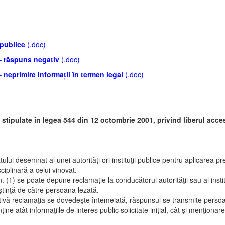
 publice
(.doc)
– răspuns negativ
(.doc)
 neprimire informații în termen legal
(.doc)
stipulate în legea 544 din 12 octombrie 2001, privind liberul acces
tului desemnat al unei autorităţi ori instituţii publice pentru aplicarea pr
ciplinară a celui vinovat.
n. (1) se poate depune reclamaţie la conducătorul autorităţii sau al insti
oştinţă de către persoana lezată.
ivă reclamaţia se dovedeşte întemeiată, răspunsul se transmite persoan
ne atât informaţiile de interes public solicitate iniţial, cât şi menţionare