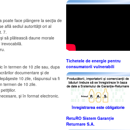
a poate face plângere la secţia de
 află sediul autorităţii ori al
t. 7.
te şi să plătească daune morale
i irevocabilă.
bru.
Tichetele de energie pentru
consumatorii vulnerabili
ublic în termen de 10 zile sau, dupa
 lucrărilor documentare şi de
 depăşeste 10 zile, răspunsul va fi
 în termen de 10 zile.
etiţiilor.
 necesare, şi în format electronic.
RetuRO Sistem Garanție
Returnare S.A.