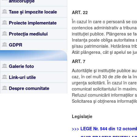
anticorupţie
Taxe şi impozite locale
ART. 22
În cazul în care o persoană se co
Proiecte implementate
contencios administrativ a tribunalu
Protecţia mediului
instituţiei publice. Plângerea se f
Instanţa poate obliga autoritatea s
GDPR
şi/sau patrimoniale. Hotărârea trib
Atât plângerea, cât şi apelul se j
ART. 7
Galerie foto
Autorităţile şi instituţiile publice
caz, în cel mult 30 de zile de la î
Link-uri utile
urgenţa solicitării. În cazul în ca
Despre comunitate
comunicat solicitantului în maximum
Refuzul comunicării informaţiilor s
Solicitarea şi obţinerea informaţii
Legislaţie
>>> LEGE Nr. 544 din 12 octombr