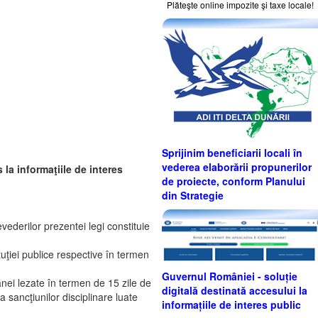
Plăteşte online impozite şi taxe locale!
Sprijinim beneficiarii locali în
vederea elaborării propunerilor
 la informaţiile de interes
de proiecte, conform Planului
din Strategie
evederilor prezentei legi constituie
tuţiei publice respective în termen
Guvernul României - soluție
ei lezate în termen de 15 zile de
digitală destinată accesului la
a sancţiunilor disciplinare luate
informațiile de interes public