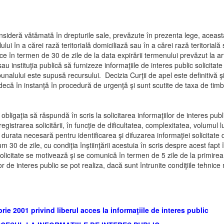
nsideră vătămată în drepturile sale, prevăzute în prezenta lege, aceast
lui în a cărei rază teritorială domiciliază sau în a cărei rază teritorială se
ace în termen de 30 de zile de la data expirării termenului prevăzut la ar
au instituţia publică să furnizeze informaţiile de interes public solicita
unalului este supusă recursului. Decizia Curţii de apel este definitivă ş
udecă în instanţă în procedură de urgenţă şi sunt scutite de taxa de tim
 au obligaţia să răspundă în scris la solicitarea informaţiilor de interes p
nregistrarea solicitării, în funcţie de dificultatea, complexitatea, volumul
re durata necesară pentru identificarea şi difuzarea informaţiei solicitate
 30 de zile, cu condiţia înştiinţării acestuia în scris despre acest fapt
olicitate se motivează şi se comunică în termen de 5 zile de la primirea p
lor de interes public se pot realiza, dacă sunt întrunite condiţiile tehnice
ie 2001 privind liberul acces la informaţiile de interes public