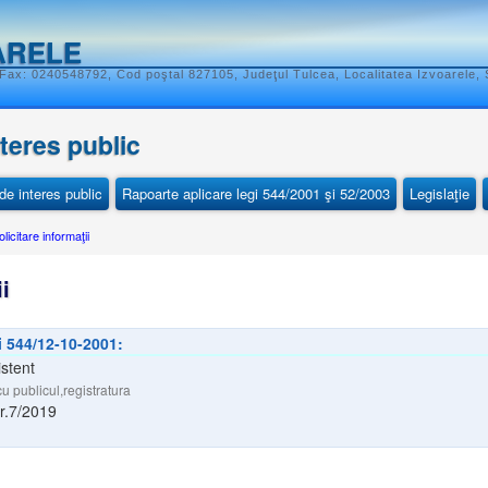
ARELE
Fax: 0240548792, Cod poştal 827105, Judeţul Tulcea, Localitatea Izvoarele, S
nteres public
e interes public
Rapoarte aplicare legi 544/2001 şi 52/2003
Legislaţie
olicitare informaţii
i
i 544/12-10-2001:
istent
 publicul,registratura
Nr.7/2019