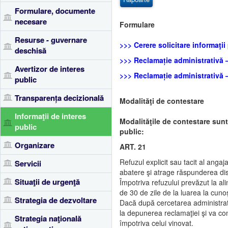
Formulare, documente
necesare
Formulare
Resurse - guvernare
>>> Cerere solicitare informaţii
deschisă
>>> Reclamație administrativă 
Avertizor de interes
>>> Reclamație administrativă –
public
Transparența decizională
Modalităţi de contestare
Informaţii de interes
Modalităţile de contestare sunt 
public
public:
Organizare
ART. 21
Refuzul explicit sau tacit al angaja
Servicii
abatere şi atrage răspunderea dis
Situaţii de urgenţă
Împotriva refuzului prevăzut la ali
de 30 de zile de la luarea la cun
Strategia de dezvoltare
Dacă după cercetarea administrat
la depunerea reclamaţiei şi va conţi
Strategia naţională
împotriva celui vinovat.