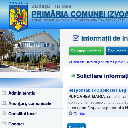
Judeţul Tulcea
PRIMĂRIA COMUNEI IZVO
e-mail: primariaizvoareletl@yahoo.com, Tel: 0240548794, 
Informaţii de i
Solicitare informaţii
Documente d
Harta site
/
Informaţii de interes public
/
S
Solicitare informaţi
Responsabil cu aplicarea Legi
Administraţie
PURCAREA MARIA
,
consilier as
Compartiment resurse umane,realatii cu
Anunţuri, comunicate
numit prin Dispoziţia primarului 
Consiliul local
Contact
Contact
Rapoarte