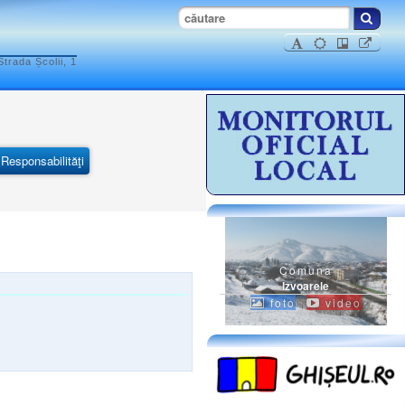
trada Școlii, 1
Responsabilităţi
Comuna
Izvoarele
foto
video