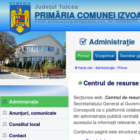
Judeţul Tulcea
PRIMĂRIA COMUNEI IZVO
e-mail: primariaizvoareletl@yahoo.com, Tel: 0240548794, 
Administraţie
Primar
Viceprimar
Secretar g
Harta site
/
Administraţie
/
Primar
Centrul de resurse
Secțiunea web „
Centrul de resur
Administraţie
Secretariatului General al Guvernul
Concepută ca o platformă colaborat
Anunţuri, comunicate
din administrația publică centrală ș
accesului la informații relevante,
Consiliul local
Conținutul paginii este structurat p
Contact