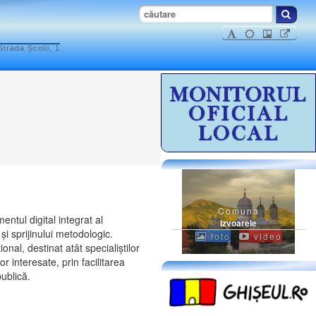
trada Școlii, 1
Comuna
entul digital integrat al
Izvoarele
și sprijinului metodologic.
foto
video
nal, destinat atât specialiștilor
or interesate, prin facilitarea
ublică.