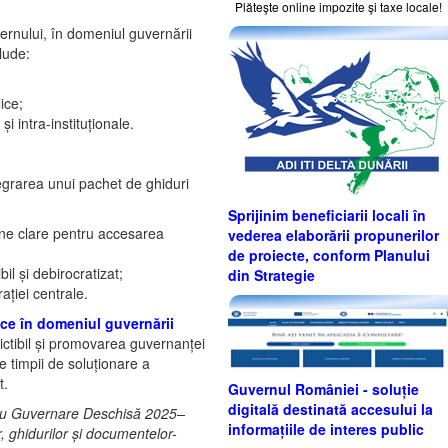
Plăteşte online impozite şi taxe locale!
ernului, în domeniul guvernării
lude:
ice;
i intra-instituționale.
ntegrarea unui pachet de ghiduri
Sprijinim beneficiarii locali în
mene clare pentru accesarea
vederea elaborării propunerilor
de proiecte, conform Planului
bil și debirocratizat;
din Strategie
rației centrale.
ice în domeniul guvernării
dictibil și promovarea guvernanței
 timpii de soluționare a
t.
Guvernul României - soluție
digitală destinată accesului la
entru Guvernare Deschisă 2025–
informațiile de interes public
r, ghidurilor și documentelor-