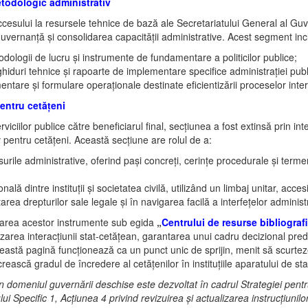
todologic administrativ
ccesului la resursele tehnice de bază ale Secretariatului General al Guv
uvernanță și consolidarea capacității administrative. Acest segment inc
ologii de lucru și instrumente de fundamentare a politicilor publice;
hiduri tehnice și rapoarte de implementare specifice administrației publ
tare și formulare operaționale destinate eficientizării proceselor inter ș
entru cetățeni
viciilor publice către beneficiarul final, secțiunea a fost extinsă prin i
 pentru cetățeni. Această secțiune are rolul de a:
ursurile administrative, oferind pași concreți, cerințe procedurale și ter
lă dintre instituții și societatea civilă, utilizând un limbaj unitar, accesi
tarea drepturilor sale legale și în navigarea facilă a interfețelor administ
zarea acestor instrumente sub egida
„
Centrului de resurse bibliograf
izarea interacțiunii stat-cetățean, garantarea unui cadru decizional pre
tă pagină funcționează ca un punct unic de sprijin, menit să scurteze
rească gradul de încredere al cetățenilor în instituțiile aparatului de sta
 în domeniul guvernării deschise este dezvoltat în cadrul Strategiei p
 Specific 1, Acțiunea 4 privind revizuirea și actualizarea instrucțiunilo