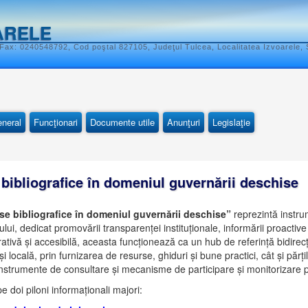
ARELE
Fax: 0240548792, Cod poştal 827105, Judeţul Tulcea, Localitatea Izvoarele, S
eneral
Funcţionari
Documente utile
Anunţuri
Legislaţie
 bibliografice în domeniul guvernării deschise
se bibliografice în domeniul guvernării deschise”
reprezintă instrum
ui, dedicat promovării transparenței instituționale, informării proactive 
ivă și accesibilă, aceasta funcționează ca un hub de referință bidirecțio
i locală, prin furnizarea de resurse, ghiduri și bune practici, cât și părțil
 instrumente de consultare și mecanisme de participare și monitorizare p
e doi piloni informaționali majori: