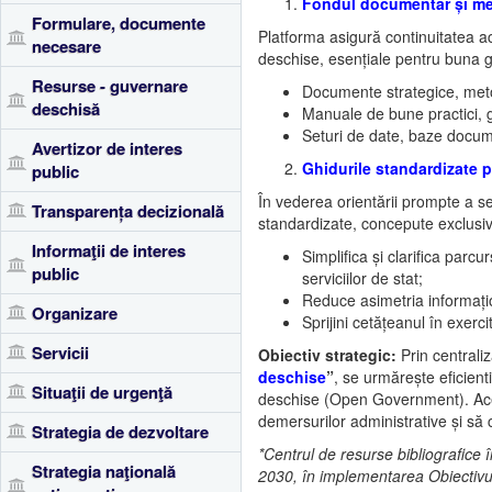
Fondul documentar și me
Formulare, documente
Platforma asigură continuitatea a
necesare
deschise, esențiale pentru buna g
Resurse - guvernare
Documente strategice, metod
deschisă
Manuale de bune practici, g
Seturi de date, baze documen
Avertizor de interes
Ghidurile standardizate p
public
În vederea orientării prompte a ser
Transparența decizională
standardizate, concepute exclusiv
Informaţii de interes
Simplifica și clarifica parc
public
serviciilor de stat;
Reduce asimetria informaționa
Organizare
Sprijini cetățeanul în exerci
Servicii
Obiectiv strategic:
Prin centrali
deschise
”
, se urmărește eficient
Situaţii de urgenţă
deschise (Open Government). Aceas
demersurilor administrative și să c
Strategia de dezvoltare
*Centrul de resurse bibliografice
Strategia naţională
2030, în implementarea Obiectivului