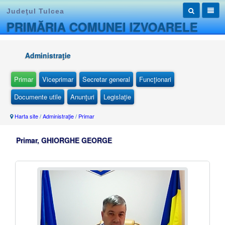
Judeţul Tulcea
PRIMĂRIA COMUNEI IZVOARELE
Administraţie
Primar
Viceprimar
Secretar general
Funcţionari
Documente utile
Anunţuri
Legislaţie
Harta site
/
Administraţie
/
Primar
Primar, GHIORGHE GEORGE