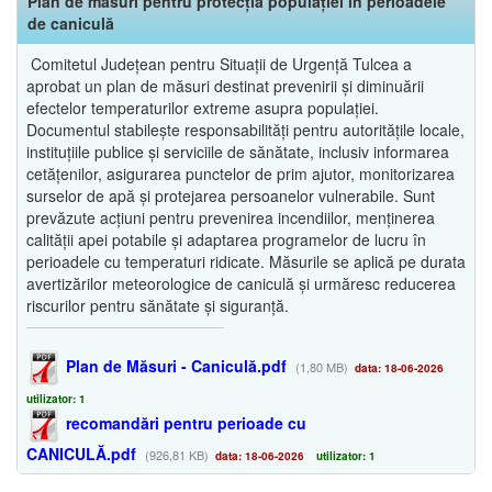
Plan de măsuri pentru protecția populației în perioadele
de caniculă
Comitetul Județean pentru Situații de Urgență Tulcea a
aprobat un plan de măsuri destinat prevenirii și diminuării
efectelor temperaturilor extreme asupra populației.
Documentul stabilește responsabilități pentru autoritățile locale,
instituțiile publice și serviciile de sănătate, inclusiv informarea
cetățenilor, asigurarea punctelor de prim ajutor, monitorizarea
surselor de apă și protejarea persoanelor vulnerabile. Sunt
prevăzute acțiuni pentru prevenirea incendiilor, menținerea
calității apei potabile și adaptarea programelor de lucru în
perioadele cu temperaturi ridicate. Măsurile se aplică pe durata
avertizărilor meteorologice de caniculă și urmăresc reducerea
riscurilor pentru sănătate și siguranță.
Plan de Măsuri - Caniculă.pdf
(1,80 MB)
data: 18-06-2026
utilizator: 1
recomandări pentru perioade cu
CANICULĂ.pdf
(926,81 KB)
data: 18-06-2026
utilizator: 1