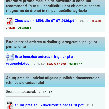
Informare privind măsurile de prevenire și conduita
recomandată în cazul identificării unor obiecte suspecte
(fragmente de drone) în timpul lucrărilor agricole
Circulara nr- 8598 din 07-07-2026.pdf
(69,66 KB)
data: 09-
07-2026
utilizator: 1
Este interzisă arderea miriştilor şi a vegetaţiei pajiştilor
permanente
Este interzisă arderea miriştilor şi a
vegetaţiei.doc
(101,50 KB)
data: 09-07-2026
utilizator: 1
Anunț prealabil privind afișarea publică a documentelor
tehnice ale cadastrului
Sectoare cadastrale: 7, 17, 18
anunț prealabil - documente cadastru.pdf
(12,22