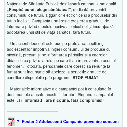
Național de Sănătate Publică desfășoară campania națională
„Respiră curat, alege sănătatea!”
, dedicată prevenirii
consumului de tutun, a țigărilor electronice și a produselor din
tutun încălzit. Campania urmărește creșterea gradului de
informare privind efectele nocive ale nicotinei și încurajează
adoptarea unui stil de viață sănătos, fără tutun.
Un accent deosebit este pus pe protejarea copiilor și
adolescenților împotriva inițierii consumului de produse cu
nicotină, precum și pe informarea părinților și a cadrelor
didactice cu privire la rolul pe care îl au în prevenirea acestui
fenomen. Totodată, persoanele care doresc să renunțe la
fumat sunt încurajate să apeleze la serviciile gratuite de
consiliere disponibile prin programul
STOP FUMAT
.
Materialele informative ale campaniei pot fi consultate în
documentele atașate acestei informări. Sloganul campaniei
este:
„Fii informat! Fără nicotină, fără compromis!”
7- Poster 2 Adolescenti Campanie prevenire consum