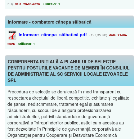
KB)
data: 29-06-2026
utilizator: 1
Informare - combatere cânepa sălbatică
Informare_cânepa_sălbatică.pdf
(127,35 KB)
data: 21-06-
2026
utilizator: 1
COMPONENTA INIȚIALĂ A PLANULUI DE SELECȚIE
PENTRU POSTURILE VACANTE DE MEMBRI ÎN CONSILIUL
DE ADMINISTRATIE AL SC SERVICII LOCALE IZVOARELE
SRL
Procedura de selecţie se derulează în mod transparent cu
respectarea dreptului de liberă competiție, echitate și egalitate
de șanse, nediscriminare, tratament egal și asumarea
răspunderii, cu scopul de a asigura profesionalizarea
administratorilor, potrivit standardelor de guvernanţă
corporativă a întreprinderilor publice, astfel cum acestea au
fost dezvoltate în Principiile de guvernanţă corporativă ale
Organizaţiei pentru Cooperare şi Dezvoltare Economică