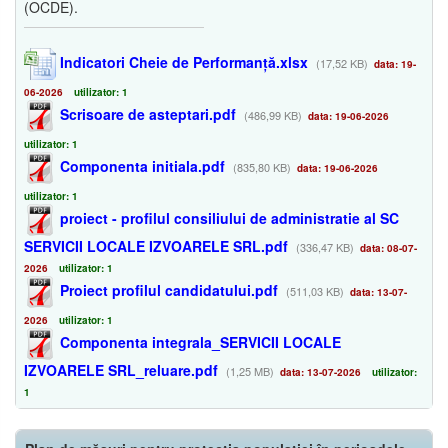
(OCDE).
Indicatori Cheie de Performanță.xlsx
(17,52 KB)
data: 19-
06-2026
utilizator: 1
Scrisoare de asteptari.pdf
(486,99 KB)
data: 19-06-2026
utilizator: 1
Componenta initiala.pdf
(835,80 KB)
data: 19-06-2026
utilizator: 1
proiect - profilul consiliului de administratie al SC
SERVICII LOCALE IZVOARELE SRL.pdf
(336,47 KB)
data: 08-07-
2026
utilizator: 1
Proiect profilul candidatului.pdf
(511,03 KB)
data: 13-07-
2026
utilizator: 1
Componenta integrala_SERVICII LOCALE
IZVOARELE SRL_reluare.pdf
(1,25 MB)
data: 13-07-2026
utilizator:
1