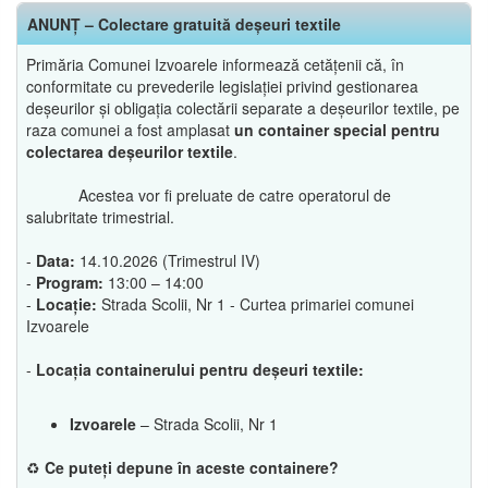
ANUNȚ – Colectare gratuită deșeuri textile
Primăria Comunei Izvoarele informează cetățenii că, în
conformitate cu prevederile legislației privind gestionarea
deșeurilor și obligația colectării separate a deșeurilor textile, pe
raza comunei a fost amplasat
un container special pentru
colectarea deșeurilor textile
.
Acestea vor fi preluate de catre operatorul de
salubritate trimestrial.
-
Data:
14.10.2026 (Trimestrul IV)
-
Program:
13:00 – 14:00
-
Locație:
Strada Scolii, Nr 1 - Curtea primariei comunei
Izvoarele
-
Locația containerului pentru deșeuri textile:
Izvoarele
– Strada Scolii, Nr 1
♻️
Ce puteți depune în aceste containere?