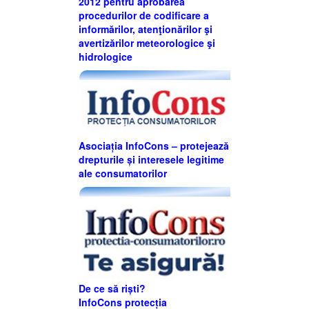
2012 pentru aprobarea
procedurilor de codificare a
informărilor, atenţionărilor şi
avertizărilor meteorologice şi
hidrologice
Asociația InfoCons – protejează
drepturile și interesele legitime
ale consumatorilor
De ce să riști?
InfoCons protecția