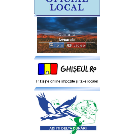
Comuna
Izvoarele
foto
video
Plăteşte online impozite şi taxe locale!