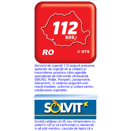
Serviciul de urgență 112 asigură preluarea
apelurilor de urgență de la cetățeni și
transmiterea acestora către agențiile
specializate de intervenție (Ambulanță,
SMURD, Poliție, Pompieri, Jandarmerie,
Salvamont), în vederea asigurării unei
reacții imediate, uniforme și unitare pentru
soluționarea urgențelor.
Sunteţi cetăţean al UE sau întreprindere cu
sediul în UE şi vă confruntaţi cu obstacole
în alt stat membru, cauzate de faptul că o