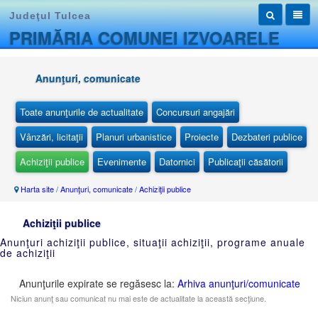
Judeţul Tulcea
PRIMĂRIA COMUNEI IZVOARELE
Anunţuri, comunicate
Toate anunţurile de actualitate
Concursuri angajări
Vânzări, licitaţii
Planuri urbanistice
Proiecte
Dezbateri publice
Achiziţii publice
Evenimente
Datornici
Publicaţii căsătorii
Harta site
/
Anunţuri, comunicate
/
Achiziţii publice
Achiziţii publice
Anunţuri achiziţii publice, situaţii achiziţii, programe anuale
de achiziţii
Anunţurile expirate se regăsesc la:
Arhiva anunţuri/comunicate
Niciun anunţ sau comunicat nu mai este de actualitate la această secţiune.