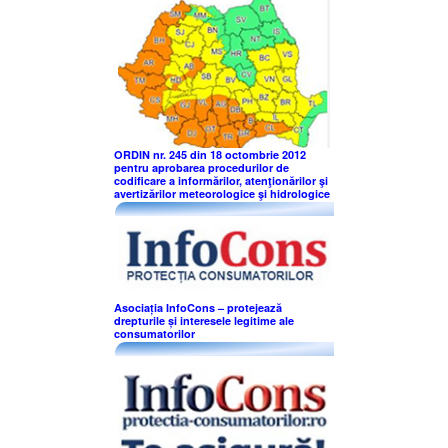
ORDIN nr. 245 din 18 octombrie 2012
pentru aprobarea procedurilor de
codificare a informărilor, atenţionărilor şi
avertizărilor meteorologice şi hidrologice
Asociația InfoCons – protejează
drepturile și interesele legitime ale
consumatorilor