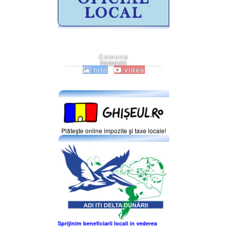
Comuna
Izvoarele
foto
video
Plăteşte online impozite şi taxe locale!
Sprijinim beneficiarii locali în vederea