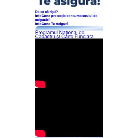
De ce să riști?
InfoCons protecția consumatorului de
asigurări!
InfoCons Te Asigură
Programul Naţional de
Cadastru şi Carte Funciara