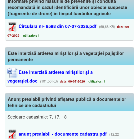
Informare privind măsurile de prevenire și conduita
recomandată în cazul identificării unor obiecte suspecte
(fragmente de drone) în timpul lucrărilor agricole
Circulara nr- 8598 din 07-07-2026.pdf
(69,66 KB)
data: 09-
07-2026
utilizator: 1
Este interzisă arderea miriştilor şi a vegetaţiei pajiştilor
permanente
Este interzisă arderea miriştilor şi a
vegetaţiei.doc
(101,50 KB)
data: 09-07-2026
utilizator: 1
Anunț prealabil privind afișarea publică a documentelor
tehnice ale cadastrului
Sectoare cadastrale: 7, 17, 18
anunț prealabil - documente cadastru.pdf
(12,22