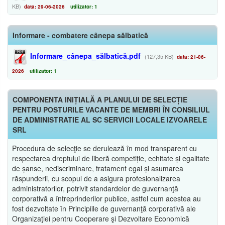
KB)
data: 29-06-2026
utilizator: 1
Informare - combatere cânepa sălbatică
Informare_cânepa_sălbatică.pdf
(127,35 KB)
data: 21-06-
2026
utilizator: 1
COMPONENTA INIȚIALĂ A PLANULUI DE SELECȚIE
PENTRU POSTURILE VACANTE DE MEMBRI ÎN CONSILIUL
DE ADMINISTRATIE AL SC SERVICII LOCALE IZVOARELE
SRL
Procedura de selecţie se derulează în mod transparent cu
respectarea dreptului de liberă competiție, echitate și egalitate
de șanse, nediscriminare, tratament egal și asumarea
răspunderii, cu scopul de a asigura profesionalizarea
administratorilor, potrivit standardelor de guvernanţă
corporativă a întreprinderilor publice, astfel cum acestea au
fost dezvoltate în Principiile de guvernanţă corporativă ale
Organizaţiei pentru Cooperare şi Dezvoltare Economică