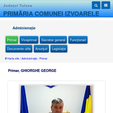
Judeţul Tulcea
PRIMĂRIA COMUNEI IZVOARELE
Administraţie
Primar
Viceprimar
Secretar general
Funcţionari
Documente utile
Anunţuri
Legislaţie
Harta site
/
Administraţie
/
Primar
Primar, GHIORGHE GEORGE