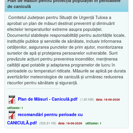
Plan de măsuri pentru protecția populației în perioadele
de caniculă
Comitetul Județean pentru Situații de Urgență Tulcea a
aprobat un plan de măsuri destinat prevenirii și diminuării
efectelor temperaturilor extreme asupra populației.
Documentul stabilește responsabilități pentru autoritățile locale,
instituțiile publice și serviciile de sănătate, inclusiv informarea
cetățenilor, asigurarea punctelor de prim ajutor, monitorizarea
surselor de apă și protejarea persoanelor vulnerabile. Sunt
prevăzute acțiuni pentru prevenirea incendiilor, menținerea
calității apei potabile și adaptarea programelor de lucru în
perioadele cu temperaturi ridicate. Măsurile se aplică pe durata
avertizărilor meteorologice de caniculă și urmăresc reducerea
riscurilor pentru sănătate și siguranță.
Plan de Măsuri - Caniculă.pdf
(1,80 MB)
data: 18-06-2026
utilizator: 1
recomandări pentru perioade cu
CANICULĂ.pdf
(926,81 KB)
data: 18-06-2026
utilizator: 1