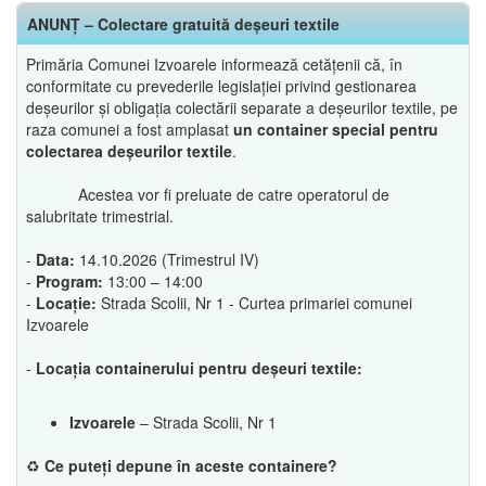
ANUNȚ – Colectare gratuită deșeuri textile
Primăria Comunei Izvoarele informează cetățenii că, în
conformitate cu prevederile legislației privind gestionarea
deșeurilor și obligația colectării separate a deșeurilor textile, pe
raza comunei a fost amplasat
un container special pentru
colectarea deșeurilor textile
.
Acestea vor fi preluate de catre operatorul de
salubritate trimestrial.
-
Data:
14.10.2026 (Trimestrul IV)
-
Program:
13:00 – 14:00
-
Locație:
Strada Scolii, Nr 1 - Curtea primariei comunei
Izvoarele
-
Locația containerului pentru deșeuri textile:
Izvoarele
– Strada Scolii, Nr 1
♻️
Ce puteți depune în aceste containere?