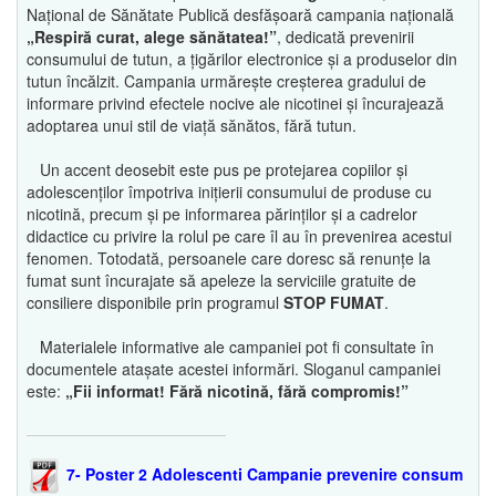
Național de Sănătate Publică desfășoară campania națională
„Respiră curat, alege sănătatea!”
, dedicată prevenirii
consumului de tutun, a țigărilor electronice și a produselor din
tutun încălzit. Campania urmărește creșterea gradului de
informare privind efectele nocive ale nicotinei și încurajează
adoptarea unui stil de viață sănătos, fără tutun.
Un accent deosebit este pus pe protejarea copiilor și
adolescenților împotriva inițierii consumului de produse cu
nicotină, precum și pe informarea părinților și a cadrelor
didactice cu privire la rolul pe care îl au în prevenirea acestui
fenomen. Totodată, persoanele care doresc să renunțe la
fumat sunt încurajate să apeleze la serviciile gratuite de
consiliere disponibile prin programul
STOP FUMAT
.
Materialele informative ale campaniei pot fi consultate în
documentele atașate acestei informări. Sloganul campaniei
este:
„Fii informat! Fără nicotină, fără compromis!”
7- Poster 2 Adolescenti Campanie prevenire consum