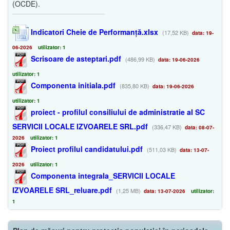
(OCDE).
Indicatori Cheie de Performanță.xlsx
(17,52 KB)
data: 19-
06-2026
utilizator: 1
Scrisoare de asteptari.pdf
(486,99 KB)
data: 19-06-2026
utilizator: 1
Componenta initiala.pdf
(835,80 KB)
data: 19-06-2026
utilizator: 1
proiect - profilul consiliului de administratie al SC
SERVICII LOCALE IZVOARELE SRL.pdf
(336,47 KB)
data: 08-07-
2026
utilizator: 1
Proiect profilul candidatului.pdf
(511,03 KB)
data: 13-07-
2026
utilizator: 1
Componenta integrala_SERVICII LOCALE
IZVOARELE SRL_reluare.pdf
(1,25 MB)
data: 13-07-2026
utilizator:
1