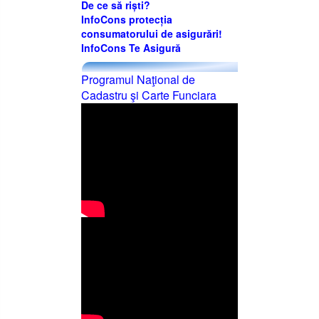
De ce să riști?
InfoCons protecția
consumatorului de asigurări!
InfoCons Te Asigură
Programul Naţional de
Cadastru şi Carte Funciara