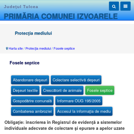
Judeţul Tulcea
PRIMĂRIA COMUNEI IZVOARELE
Protecţia mediului
Harta site
/
Protecţia mediului
/
Fosele septice
Fosele septice
Abandonare deşeuri
Colectare selectivă deşeuri
Deșeuri textile
Crescătorii de animale
Fosele septice
Gospodărire comunală
Informare OUG 195/2005
Combaterea ambroziei
Accesul la informaţia de mediu
Obligaţie: înscrierea în Registrul de evidenţă a sistemelor
individuale adecvate de colectare şi epurare a apelor uzate