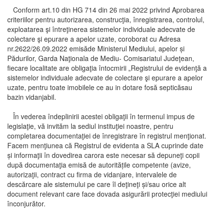
Conform art.10 din HG 714 din 26 mai 2022 privind Aprobarea
criteriilor pentru autorizarea, construcţia, înregistrarea, controlul,
exploatarea şi întreţinerea sistemelor individuale adecvate de
colectare şi epurare a apelor uzate, coroborat cu Adresa
nr.2622/26.09.2022 emisăde Ministerul Mediului, apelor și
Pădurilor, Garda Naţionala de Mediu- Comisariatul Judeţean,
fiecare localitate are obligaţia întocmirii „Registrului de evidenţă a
sistemelor individuale adecvate de colectare şi epurare a apelor
uzate, pentru toate imobilele ce au in dotare fosă septicăsau
bazin vidanjabil.
În vederea îndeplinirii acestei obligaţii în termenul impus de
legislaţie, vă invităm la sediul instituţiei noastre, pentru
completarea documentaţiei de înregistrare în registrul menţionat.
Facem menţiunea că Registrul de evidenta a SLA cuprinde date
și informaţii în dovedirea carora este necesar să depuneţi copii
după documentaţia emisă de autoritățile competente (avize,
autorizaţii, contract cu firma de vidanjare, intervalele de
descărcare ale sistemului pe care îl deţineţi și/sau orice alt
document relevant care face dovada asigurării protecţiei mediului
înconjurător.