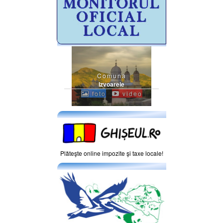
Comuna
Izvoarele
foto
video
Plăteşte online impozite şi taxe locale!