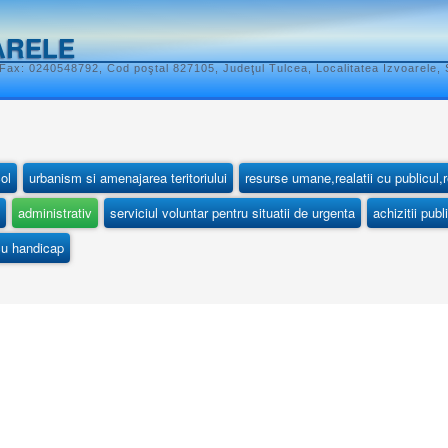
ARELE
Fax: 0240548792, Cod poştal 827105, Judeţul Tulcea, Localitatea Izvoarele, S
col
urbanism si amenajarea teritoriului
resurse umane,realatii cu publicul,r
administrativ
serviciul voluntar pentru situatii de urgenta
achizitii publ
 cu handicap