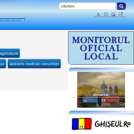
trada Școlii, 1
egistratura
ice
asistenti medicali comunitari
Comuna
Izvoarele
foto
video