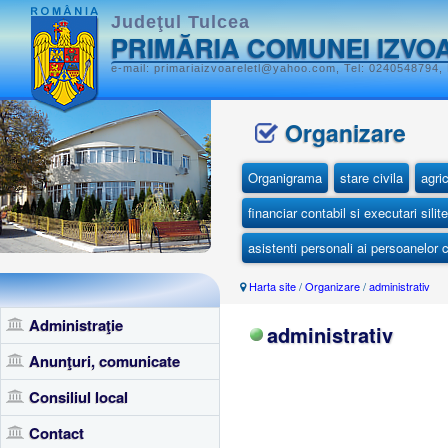
Judeţul Tulcea
PRIMĂRIA COMUNEI IZVO
e-mail: primariaizvoareletl@yahoo.com, Tel: 0240548794, 
Organizare
Organigrama
stare civila
agri
financiar contabil si executari silite
asistenti personali ai persoanelor
Harta site
/
Organizare
/
administrativ
Administraţie
administrativ
Anunţuri, comunicate
Consiliul local
Contact