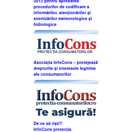
2012 pentru aprobarea
procedurilor de codificare a
informărilor, atenţionărilor şi
avertizărilor meteorologice şi
hidrologice
Asociația InfoCons – protejează
drepturile și interesele legitime
ale consumatorilor
De ce să riști?
InfoCons protecția