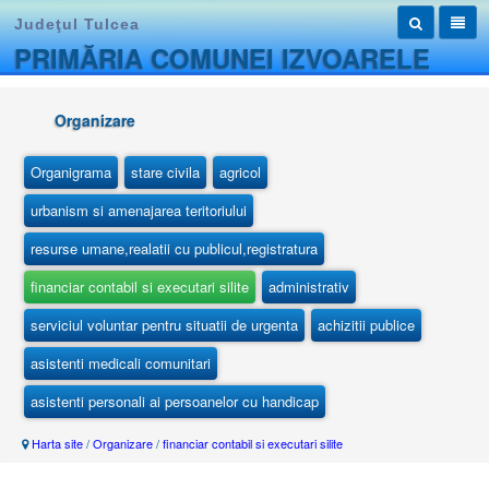
Judeţul Tulcea
PRIMĂRIA COMUNEI IZVOARELE
Organizare
Organigrama
stare civila
agricol
urbanism si amenajarea teritoriului
resurse umane,realatii cu publicul,registratura
financiar contabil si executari silite
administrativ
serviciul voluntar pentru situatii de urgenta
achizitii publice
asistenti medicali comunitari
asistenti personali ai persoanelor cu handicap
Harta site
/
Organizare
/
financiar contabil si executari silite