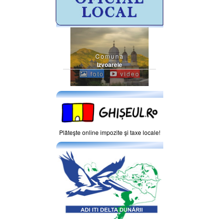
Comuna
Izvoarele
foto
video
Plăteşte online impozite şi taxe locale!