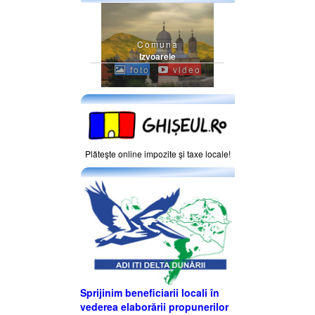
Comuna
Izvoarele
foto
video
Plăteşte online impozite şi taxe locale!
Sprijinim beneficiarii locali în
vederea elaborării propunerilor