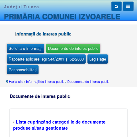
Judeţul Tulcea
PRIMĂRIA COMUNEI IZVOARELE
Informaţii de interes public
Solicitare informaţii
Documente de interes public
Rapoarte aplicare legi 544/2001 şi 52/2003
Legislaţie
Responsabilităţi
Harta site
/
Informaţii de interes public
/
Documente de interes public
Documente de interes public
•
Lista cuprinzând categoriile de documente
produse și/sau gestionate