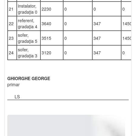
instalator,
21
2230
0
0
0
gradaţia 0
referent,
22
3640
0
347
1450
gradaţia 4
sofer,
23
3515
0
347
1450
gradaţia 5
sofer,
24
3120
0
347
0
gradaţia 3
GHIORGHE GEORGE
primar
LS