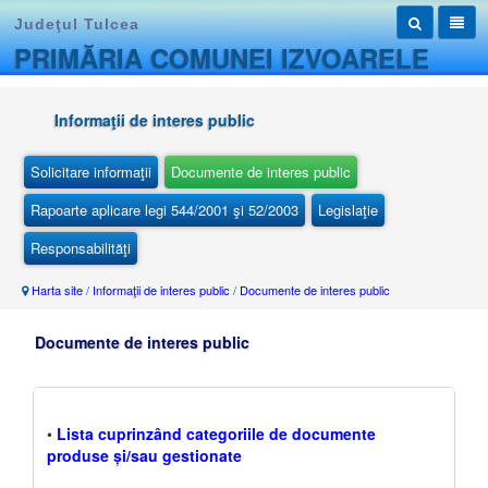
Judeţul Tulcea
PRIMĂRIA COMUNEI IZVOARELE
Informaţii de interes public
Solicitare informaţii
Documente de interes public
Rapoarte aplicare legi 544/2001 şi 52/2003
Legislaţie
Responsabilităţi
Harta site
/
Informaţii de interes public
/
Documente de interes public
Documente de interes public
•
Lista cuprinzând categoriile de documente
produse și/sau gestionate