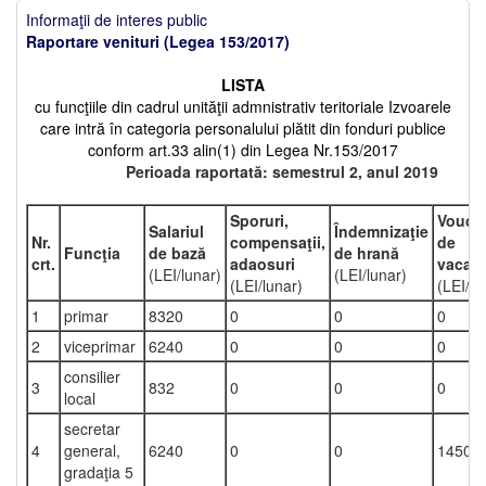
Informaţii de interes public
Raportare venituri (Legea 153/2017)
LISTA
cu funcţiile din cadrul unităţii admnistrativ teritoriale Izvoarele
care intră în categoria personalului plătit din fonduri publice
conform art.33 alin(1) din Legea Nr.153/2017
Perioada raportată: semestrul 2, anul 2019
Sporuri,
Vouch
Salariul
Îndemnizaţie
Nr.
compensaţii,
de
Funcţia
de bază
de hrană
crt.
adaosuri
vacan
(LEI/lunar)
(LEI/lunar)
(LEI/lunar)
(LEI/an
1
primar
8320
0
0
0
2
viceprimar
6240
0
0
0
consilier
3
832
0
0
0
local
secretar
4
general,
6240
0
0
1450
gradaţia 5