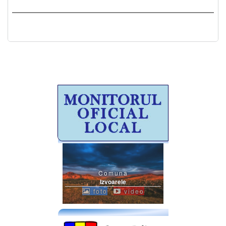
Comuna
Izvoarele
foto
video