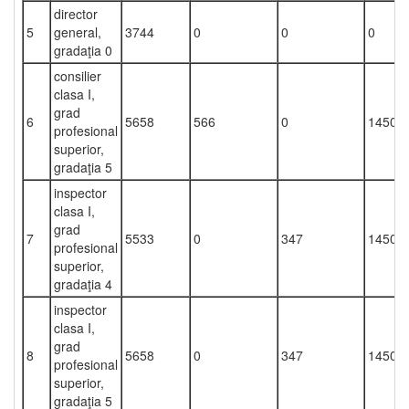
director
5
general,
3744
0
0
0
gradaţia 0
consilier
clasa I,
grad
6
5658
566
0
1450
profesional
superior,
gradaţia 5
inspector
clasa I,
grad
7
5533
0
347
1450
profesional
superior,
gradaţia 4
inspector
clasa I,
grad
8
5658
0
347
1450
profesional
superior,
gradaţia 5