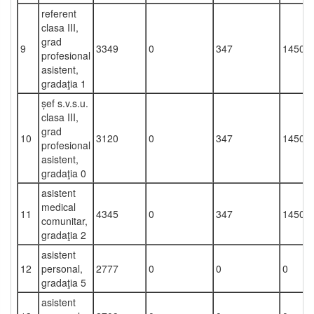
referent
clasa III,
grad
9
3349
0
347
1450
profesional
asistent,
gradaţia 1
șef s.v.s.u.
clasa III,
grad
10
3120
0
347
1450
profesional
asistent,
gradaţia 0
asistent
medical
11
4345
0
347
1450
comunitar,
gradaţia 2
asistent
12
personal,
2777
0
0
0
gradaţia 5
asistent