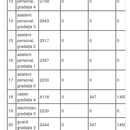
13
personal,
2709
0
0
0
gradaţia 4
asistent
14
personal,
2643
0
0
0
gradaţia 3
asistent
15
personal,
2517
0
0
0
gradaţia 2
asistent
16
personal,
2397
0
0
0
gradaţia 1
asistent
17
personal,
2230
0
0
0
gradaţia 0
casier,
18
4118
0
347
1450
gradaţia 4
electrician,
19
2230
0
0
0
gradaţia 0
guard,
20
2444
0
347
1450
gradaţia 3