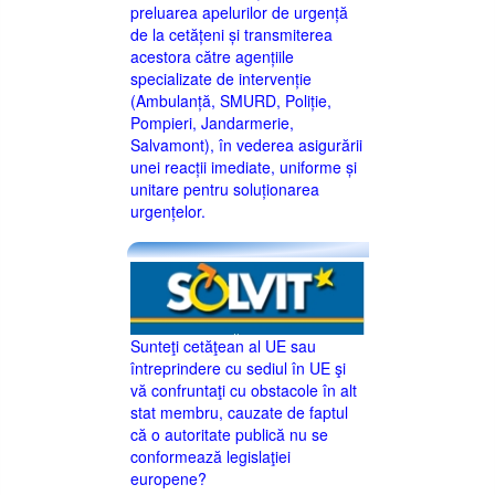
preluarea apelurilor de urgență
de la cetățeni și transmiterea
acestora către agențiile
specializate de intervenție
(Ambulanță, SMURD, Poliție,
Pompieri, Jandarmerie,
Salvamont), în vederea asigurării
unei reacții imediate, uniforme și
unitare pentru soluționarea
urgențelor.
Sunteţi cetăţean al UE sau
întreprindere cu sediul în UE şi
vă confruntaţi cu obstacole în alt
stat membru, cauzate de faptul
că o autoritate publică nu se
conformează legislaţiei
europene?