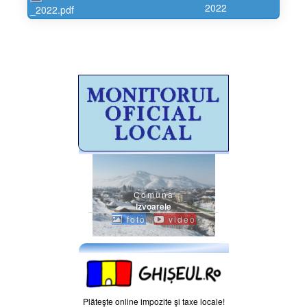
2022
_2022.pdf
Comuna
Izvoarele
foto
video
Plăteşte online impozite şi taxe locale!