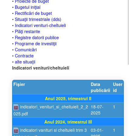
•
Proiecte de buget
•
Bugetul iniţial
•
Rectificări de buget
•
Situaţii trimestriale (dds)
•
Indicatori venituri-cheltuieli
•
Plăţi restante
•
Registre datorii publice
•
Programe de investiţii
•
Comunicări
•
Contracte
•
alte situaţii
Indicatori venituri/cheltuieli
Fişier
Data
User
publicării
id
Anul 2025, trimestrul II
indicatori_venituri_si_cheltuieli_2_2
18-07-
1
2025
025.pdf
Anul 2024, trimestrul III
indicatori vanituri si cheltuieli trim 3
03-01-
1