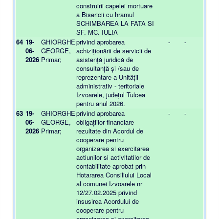
construirii capelei mortuare
a Bisericii cu hramul
SCHIMBAREA LA FATA SI
SF. MC. IULIA
64
19-
GHIORGHE
privind aprobarea
-
-
06-
GEORGE,
achiziționării de servicii de
2026
Primar;
asistență juridică de
consultanță și /sau de
reprezentare a Unității
administrativ - teritoriale
Izvoarele, județul Tulcea
pentru anul 2026.
63
19-
GHIORGHE
privind aprobarea
-
-
06-
GEORGE,
obligațiilor financiare
2026
Primar;
rezultate din Acordul de
cooperare pentru
organizarea si exercitarea
actiunilor si activitatilor de
contabilitate aprobat prin
Hotararea Consiliului Local
al comunei Izvoarele nr
12/27.02.2025 privind
insusirea Acordului de
cooperare pentru
organizarea si exercitarea