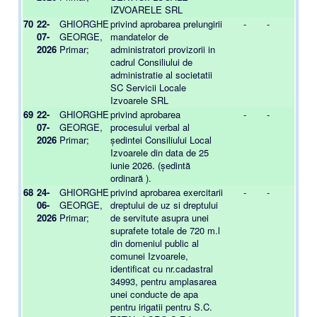
IZVOARELE SRL
70
22-
GHIORGHE
privind aprobarea prelungirii
-
-
07-
GEORGE,
mandatelor de
2026
Primar;
administratori provizorii in
cadrul Consiliului de
administratie al societatii
SC Servicii Locale
Izvoarele SRL
69
22-
GHIORGHE
privind aprobarea
-
-
07-
GEORGE,
procesului verbal al
2026
Primar;
ședintei Consiliului Local
Izvoarele din data de 25
iunie 2026. (ședintă
ordinară ).
68
24-
GHIORGHE
privind aprobarea exercitarii
-
-
06-
GEORGE,
dreptului de uz si dreptului
2026
Primar;
de servitute asupra unei
suprafete totale de 720 m.l
din domeniul public al
comunei Izvoarele,
identificat cu nr.cadastral
34993, pentru amplasarea
unei conducte de apa
pentru irigatii pentru S.C.