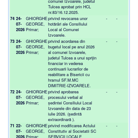
comunei Izvoarele, judetul
Tulcea aprobat prin HCL
nr.83/16.12.2025.
74
24-
GHIORGHE
privind revocarea unor
-
-
07-
GEORGE,
hotărâri ale Consiliului
2026
Primar;
Local al Comunei
Izvoarele.
73
24-
GHIORGHE
privind acordarea din
-
-
07-
GEORGE,
bugetul local pe anul 2026
2026
Primar;
al comunei Izvoarele,
judetul Tulcea a unui sprijin
financiar in vederea
continuarii lucrarilor de
reabilitare a Bisericii cu
hramul SF.M.MC
DIMITRIE-IZVOARELE.
72
24-
GHIORGHE
privind aprobarea
-
-
07-
GEORGE,
procesului verbal al
2026
Primar;
ședintei Consiliului Local
Izvoarele din data de 23
iulie 2026. (ședintă
extraordinară ).
71
22-
GHIORGHE
privind modificarea Actului
-
-
07-
GEORGE,
Constitutiv al Societatii SC
2026
Primar;
SERVICII LOCALE