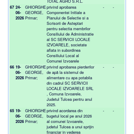
TOTAL AGRO S.R.L.
67
24-
GHIORGHE
privind aprobarea
-
-
06-
GEORGE,
Componentei Initiale a
2026
Primar;
Planului de Selectie si a
Scrisorii de Asteptari
pentru selectia membrilor
Consiliului de Administratie
al SC SERVICII LOCALE
IZVOARELE, societate
aflata in subordinea
Consiliului Local al
Comunei Izvoarele
66
19-
GHIORGHE
privind aprobarea pierderilor
-
-
06-
GEORGE,
de apă la sistemul de
2026
Primar;
alimentare cu apa potabila
din cadrul SC SERVICII
LOCALE IZVOARELE SRL
, Comuna Izvoarele,
Judetul Tulcea pentru anul
2025.
65
19-
GHIORGHE
privind acordarea din
-
-
06-
GEORGE,
bugetul local pe anul 2026
2026
Primar;
al comunei Izvoarele,
judetul Tulcea a unui sprijin
financiar in vederea