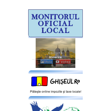
Comuna
Izvoarele
foto
video
Plăteşte online impozite şi taxe locale!