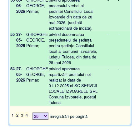
06-
GEORGE,
procesului verbal al
2026
Primar;
ședintei Consiliului Local
Izvoarele din data de 28
mai 2026. (ședintă
extraordinară de indata).
55
27-
GHIORGHE
privind desemnarea
-
-
05-
GEORGE,
președintelui de ședință
2026
Primar;
pentru ședința Consiliului
local al comunei Izvoarele,
județul Tulcea, din data de
28 mai 2026
54
27-
GHIORGHE
privind aprobarea
-
-
05-
GEORGE,
repartizării profitului net
2026
Primar;
realizat la data de
31.12.2025 al SC SERVCII
LOCALE IZVOARELE SRL
Comuna Izvoarele, judetul
Tulcea
1
2
3
4
înregistrări pe pagină