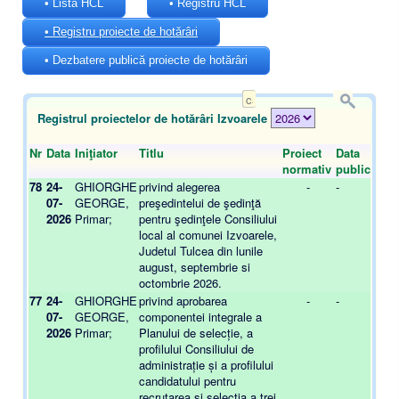
• Lista HCL
• Registru HCL
• Registru proiecte de hotărâri
• Dezbatere publică proiecte de hotărâri
Registrul proiectelor de hotărâri Izvoarele
Nr
Data
Iniţiator
Titlu
Proiect
Data
O
normativ
publicării
78
24-
GHIORGHE
privind alegerea
-
-
07-
GEORGE,
preşedintelui de şedinţă
2026
Primar;
pentru şedinţele Consiliului
local al comunei Izvoarele,
Judetul Tulcea din lunile
august, septembrie si
octombrie 2026.
77
24-
GHIORGHE
privind aprobarea
-
-
07-
GEORGE,
componentei integrale a
2026
Primar;
Planului de selecție, a
profilului Consiliului de
administrație și a profilului
candidatului pentru
recrutarea și selecția a trei