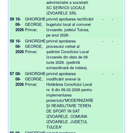
administratie a societatii
SC SERVICII LOCALE
IZVOARELE SRL
59
16-
GHIORGHE
privind aprobarea rectificării
-
-
06-
GEORGE,
bugetului local al comunei
2026
Primar;
Izvoarele, judetul Tulcea,
pe anul 2026
58
16-
GHIORGHE
privind aprobarea
-
-
06-
GEORGE,
procesului verbal al
2026
Primar;
ședintei Consiliului Local
Izvoarele din data de 09
iunie 2026. (ședintă
extraordinară de indata).
57
08-
GHIORGHE
privind aprobarea
-
-
06-
GEORGE,
modificării anexei la
2026
Primar;
Hotărârea Consiliului Local
nr. 8 din 09.02.2026 pentru
implementarea
proiectului”MODERNIZARE
ȘI REABILITARE TEREN
DE SPORT IN SAT
IZVOARELE, COMUNA
IZVOARELE. JUDEȚUL
TULCEA”
56
08-
GHIORGHE
privind aprobarea
-
-