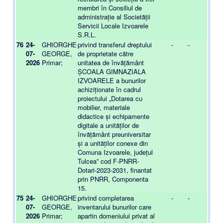
membri în Consiliul de
administrație al Societății
Servicii Locale Izvoarele
S.R.L.
76
24-
GHIORGHE
privind transferul dreptului
-
-
07-
GEORGE,
de proprietate către
2026
Primar;
unitatea de învățământ
ȘCOALA GIMNAZIALA
IZVOARELE a bunurilor
achiziționate în cadrul
proiectului „Dotarea cu
mobilier, materiale
didactice și echipamente
digitale a unităților de
învățământ preuniversitar
și a unităților conexe din
Comuna Izvoarele, județul
Tulcea” cod F-PNRR-
Dotari-2023-2031, finantat
prin PNRR, Componenta
15.
75
24-
GHIORGHE
privind completarea
-
-
07-
GEORGE,
inventarului bunurilor care
2026
Primar;
apartin domeniului privat al