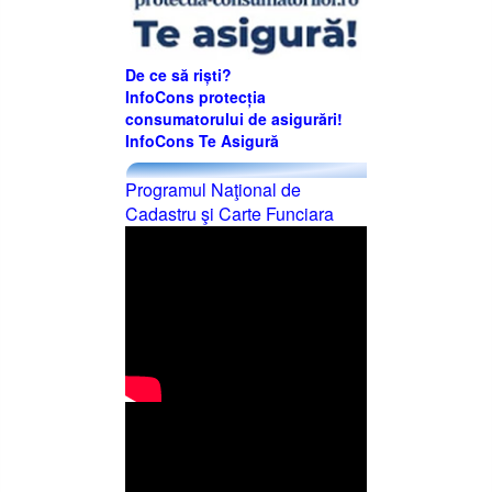
De ce să riști?
InfoCons protecția
consumatorului de asigurări!
InfoCons Te Asigură
Programul Naţional de
Cadastru şi Carte Funciara