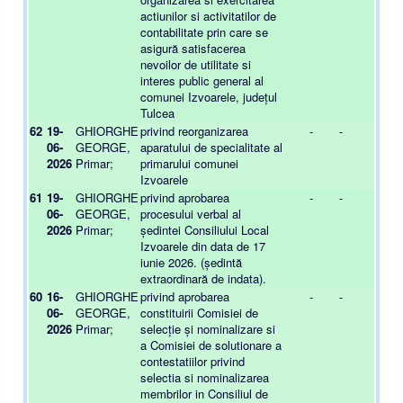
actiunilor si activitatilor de
contabilitate prin care se
asigură satisfacerea
nevoilor de utilitate si
interes public general al
comunei Izvoarele, județul
Tulcea
62
19-
GHIORGHE
privind reorganizarea
-
-
06-
GEORGE,
aparatului de specialitate al
2026
Primar;
primarului comunei
Izvoarele
61
19-
GHIORGHE
privind aprobarea
-
-
06-
GEORGE,
procesului verbal al
2026
Primar;
ședintei Consiliului Local
Izvoarele din data de 17
iunie 2026. (ședintă
extraordinară de indata).
60
16-
GHIORGHE
privind aprobarea
-
-
06-
GEORGE,
constituirii Comisiei de
2026
Primar;
selecție și nominalizare si
a Comisiei de solutionare a
contestatiilor privind
selectia si nominalizarea
membrilor in Consiliul de